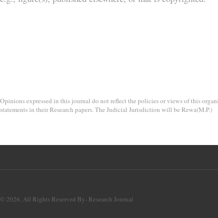
Opinions expressed in this journal do not reflect the policies or views of this organ
statements in their Research papers. The Judicial Jurisdiction will be Rewa(M.P.)
©
2026, All Rights Reserved By-
Research Journal