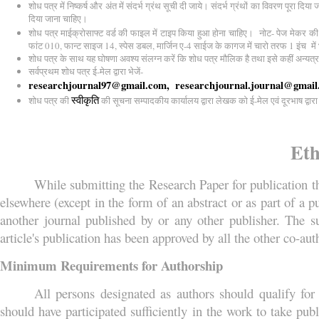
शोध
पत्र
में
निष्कर्ष
और
अंत
में
संदर्भ
ग्रंथ
सूची
दी
जाये।
संदर्भ
ग्रंथों
का
विवरण
पूरा
दिया
ज
दिया
जाना
चाहिए।
शोध
पत्र
माईक्रोसाफ्ट
वर्ड
की
फाइल
में
टाइप
किया
हुआ
होना
चाहिए।
नोट
-
पेज
मेकर
की
फांट
010,
फान्ट
साइज
14,
स्पेस
डबल
,
मार्जिन
ए
-4
साईज
के
कागज
में
चारो
तरफ
1
इंच
में
शोध
पत्र
के
साथ
यह
घोषणा
अवश्य
संलग्न
करें
कि
शोध
पत्र
मौलिक
है
तथा
इसे
कहीं
अन्यत्र
सर्वप्रथम
शोध
पत्र
ई
-
मेल
द्वारा
भेजें
-
researchjournal97@gmail.com,
researchjournal.journal@gmai
स्वीकृति
शोध
पत्र
की
की
सूचना
सम्पादकीय
कार्यालय
द्वारा
लेखक
को
ई
-
मेल
एवं
दूरभाष
द्वारा
Eth
While submitting the Research Paper for publication t
elsewhere (except in the form of an abstract or as part of a p
another journal published by or any other publisher. The su
article's publication has been approved by all the other co-aut
Minimum Requirements for Authorship
All persons designated as authors should qualify for
should have participated sufficiently in the work to take pub