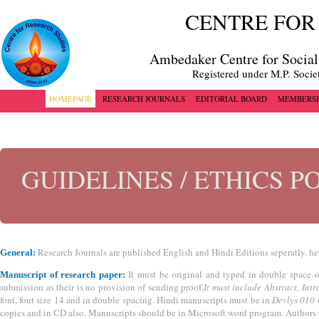
CENTRE FOR
Ambedaker Centre for Social
Registered under M.P. Socie
HOMEPAGE
RESEARCH JOURNALS
EDITORIAL BOARD
MEMBERSH
GUIDELINES / ETHICS P
Research Journals are published English and Hindi Editions seperatly. he
General:
It must be original and typed in double space o
Manuscript of research paper:
submission as their is no provision of sending proof.
It must include Abstract, Int
font, font size 14 and in double spacing. Hindi manuscripts must be in
Devlys 010
copies and in CD also. Manuscripts should be in Microsoft word program. Authors are