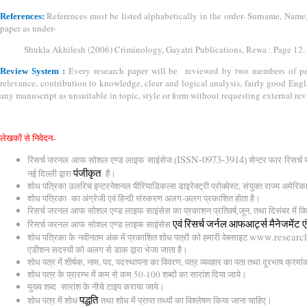
References must be listed alphabetically in the order- Surname, Name,
References:
paper as under-
Shukla Akhilesh (2006) Criminology, Gayatri Publications, Rewa : Page 12.
Every research paper will be reviewed by two members of peer
Review System :
relevance, contribution to knowledge, clear and logical analysis, fairly good Engl
any manuscript as unsuitable in topic, style or form without requesting external rev
लेखकों
से
निवेदन
-
ISSN-0973-3914
रिसर्च
जरनल
आफ
सोशल
एण्ड
लाइफ
साइंसेज
सेन्टर
फार
रिसर्च
(
)
पंजीकृत
नई
दिल्ली
द्वारा
हैं।
शोध
पत्रिका
उलरिच
इन्टरनेशनल
पीरियाडिकल्स
डाइरेक्ट्री
प्रोक्वेस्ट
,
संयुक्त
राज्य
अमेरिक
शोध
पत्रिका
का
अंग्रेजी
एवं
हिन्दी
संस्करण
अलग
-
अलग
प्रकाशित
होता
है।
रिसर्च
जरनल
आफ
सोशल
एण्ड
लाइफ
साइंसेस
का
प्रकाशन
प्रतिवर्ष
,
जून
,
तथा
दिसंबर
में
कि
एवं
रिसर्च
जर्नल
आफ
आर्ट्स
मैनेजमेंट
ए
रिसर्च
जरनल
आफ
सोशल
एण्ड
लाइफ
साइंसेस
www.researchj
शोध
पत्रिका
के
नवीनतम
अंक
में
प्रकाशित
शोध
पत्रों
को
हमारी
वेबसाइट
एडीशन
सदस्यों
को
अलग
से
डाक
द्वारा
भेजा
जाता
है।
शोध
पत्र
में
शीर्षक
,
नाम
,
पद
,
पदस्थापना
का
विवरण
,
पत्र
व्यवहार
का
पता
तथा
दूरभाष
क्रमां
शोध
पत्र
के
प्रारम्भ
में
कम
से
कम
50-100
शब्दों
का
सारांश
दिया
जाये।
मुख्य
शब्द
सारांश
के
नीचे
टाइप
कराया
जाये।
पद्धति
शोध
पत्र
में
शोध
तथा
शोध
में
प्राप्त
तथ्यों
का
विश्लेषण
किया
जाना
चाहिए।